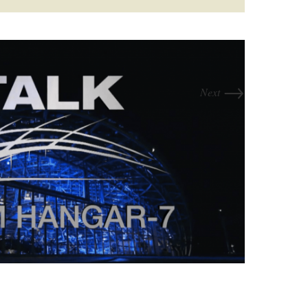
→
Next