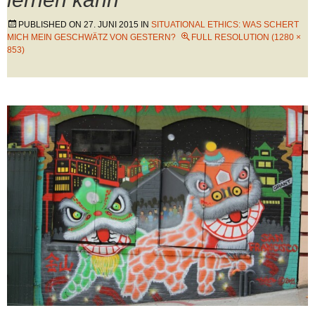
PUBLISHED ON
27. JUNI 2015
IN
SITUATIONAL ETHICS: WAS SCHERT
MICH MEIN GESCHWÄTZ VON GESTERN?
FULL RESOLUTION (1280 ×
853)