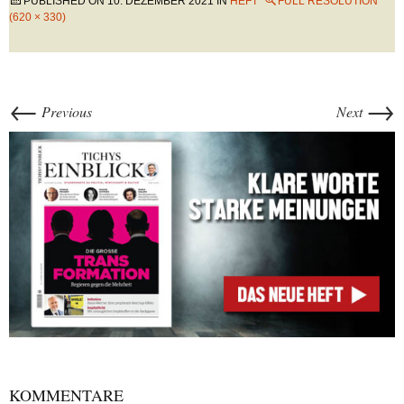
PUBLISHED ON
10. DEZEMBER 2021
IN
HEFT
FULL RESOLUTION
(620 × 330)
←
→
Previous
Next
KOMMENTARE