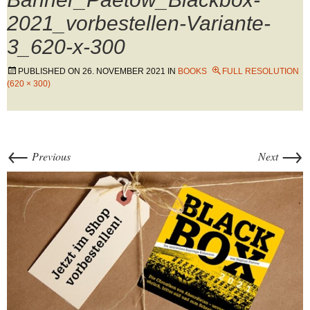
2021_vorbestellen-Variante-
3_620-x-300
PUBLISHED ON
26. NOVEMBER 2021
IN
BOOKS
FULL RESOLUTION
(620 × 300)
←
→
Previous
Next