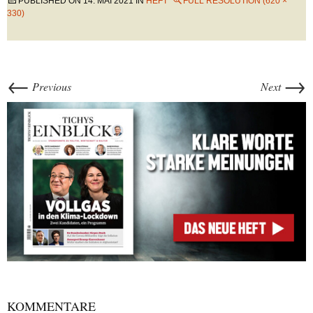
PUBLISHED ON
14. MAI 2021
IN
HEFT
FULL RESOLUTION (620 ×
330)
←
→
Previous
Next
KOMMENTARE