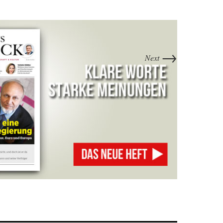
→
Next