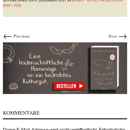
PUBLISHED ON
4. DEZEMBER 2017
IN
BOOKS
FULL RESOLUTION
(549 × 228)
←
→
Previous
Next
KOMMENTARE
Deine E-Mail-Adresse wird nicht veröffentlicht.
Erforderliche