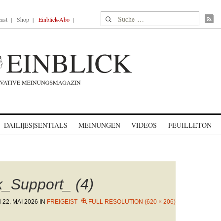
Suche nach:
ast
Shop
Einblick-Abo
DAILI|ES|SENTIALS
MEINUNGEN
VIDEOS
FEUILLETON
k_Support_ (4)
N
22. MAI 2026
IN
FREIGEIST
FULL RESOLUTION (620 × 206)