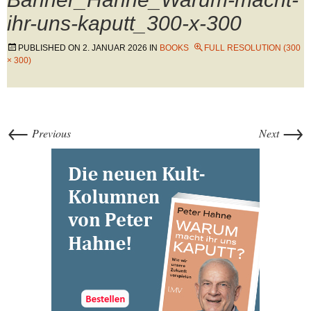
ihr-uns-kaputt_300-x-300
PUBLISHED ON
2. JANUAR 2026
IN
BOOKS
FULL RESOLUTION (300
× 300)
←
→
Previous
Next