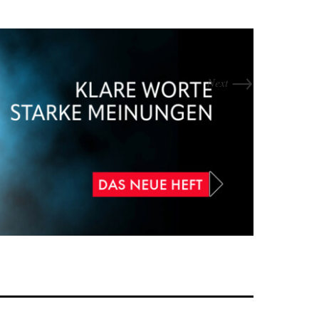
→
Next