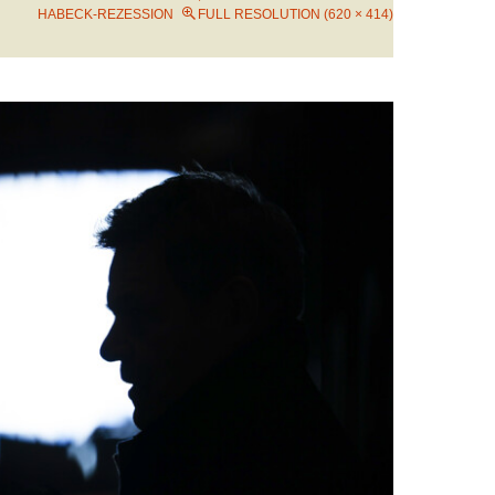
HABECK-REZESSION
FULL RESOLUTION (620 × 414)