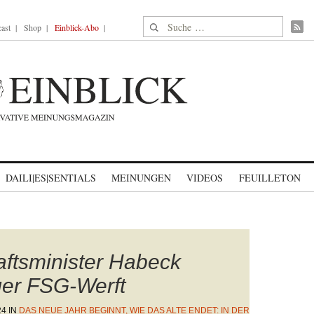
Suche nach:
ast
Shop
Einblick-Abo
DAILI|ES|SENTIALS
MEINUNGEN
VIDEOS
FEUILLETON
ftsminister Habeck
ger FSG-Werft
24
IN
DAS NEUE JAHR BEGINNT, WIE DAS ALTE ENDET: IN DER