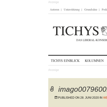
Autoren
Unterstützung
Grundsätze
Podc
Skip to content
TICHYS EINBLICK
KOLUMNEN
imago0079600
PUBLISHED ON
28. JUNI 2020
IN
WE