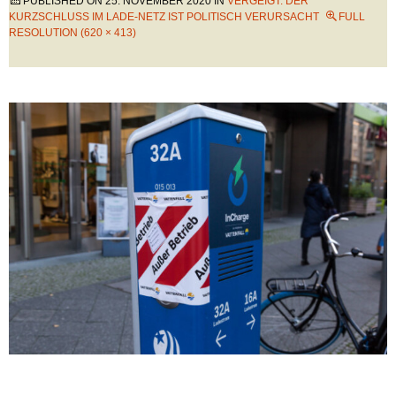
PUBLISHED ON
25. NOVEMBER 2020
IN
VERGEIGT: DER
KURZSCHLUSS IM LADE-NETZ IST POLITISCH VERURSACHT
FULL
RESOLUTION (620 × 413)