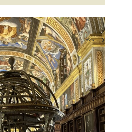
→
Next