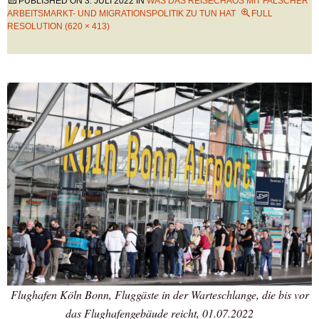
PUBLISHED ON
3. JULI 2022
IN
WAS DAS REISECHAOS MIT FALSCHER
ARBEITSMARKT- UND MIGRATIONSPOLITIK ZU TUN HAT
FULL
RESOLUTION (620 × 413)
Flughafen Köln Bonn, Fluggäste in der Warteschlange, die bis vor
das Flughafengebäude reicht, 01.07.2022