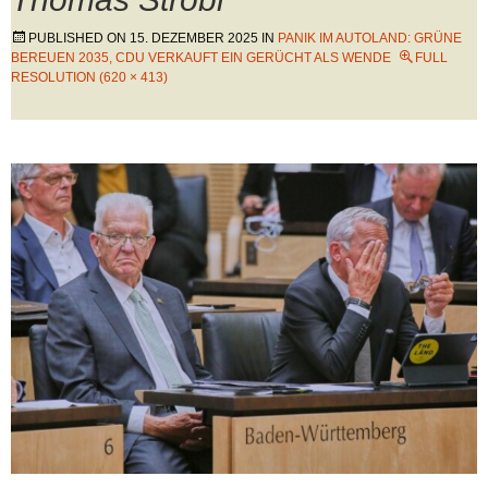
PUBLISHED ON
15. DEZEMBER 2025
IN
PANIK IM AUTOLAND: GRÜNE
BEREUEN 2035, CDU VERKAUFT EIN GERÜCHT ALS WENDE
FULL
RESOLUTION (620 × 413)