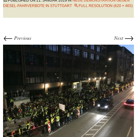
PUBLISHED ON
21. JANUAR 2019
IN
NEUE DEMONSTRATION GEGEN
DIESEL-FAHRVERBOTE IN STUTTGART
FULL RESOLUTION (620 × 465)
←
→
Previous
Next