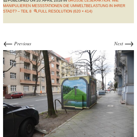
PUBLISHED ON
20. APRIL 2018
IN
GROSSE LESERAKTION: WIE M
ANIPULIEREN MESSSTATIONEN DIE UMWELTBELASTUNG IN IHRER S
TADT? – TEIL 8
FULL RESOLUTION (620 × 414)
←
→
Previous
Next