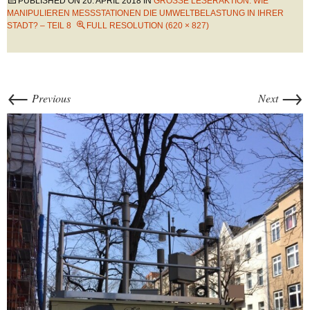
PUBLISHED ON
20. APRIL 2018
IN
GROSSE LESERAKTION: WIE M
ANIPULIEREN MESSSTATIONEN DIE UMWELTBELASTUNG IN IHRER S
TADT? – TEIL 8
FULL RESOLUTION (620 × 827)
←
→
Previous
Next