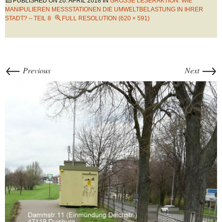
PUBLISHED ON
20. APRIL 2018
IN
GROSSE LESERAKTION: WIE M
ANIPULIEREN MESSSTATIONEN DIE UMWELTBELASTUNG IN IHRER S
TADT? – TEIL 8
FULL RESOLUTION (620 × 591)
←
→
Previous
Next