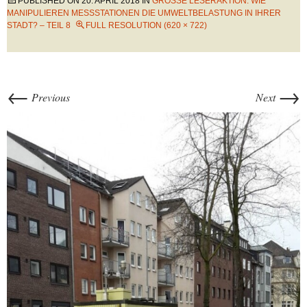
PUBLISHED ON
20. APRIL 2018
IN
GROSSE LESERAKTION: WIE M
ANIPULIEREN MESSSTATIONEN DIE UMWELTBELASTUNG IN IHRER S
TADT? – TEIL 8
FULL RESOLUTION (620 × 722)
←
→
Previous
Next