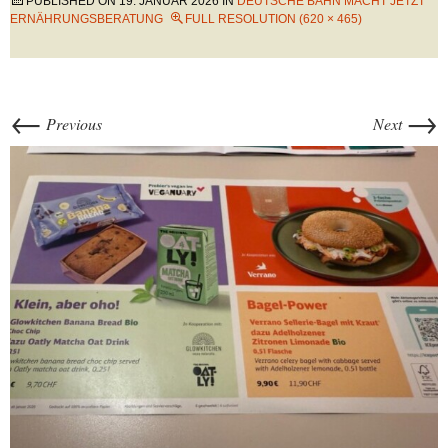
PUBLISHED ON
19. JANUAR 2026
IN
DEUTSCHE BAHN MACHT JETZT
ERNÄHRUNGSBERATUNG
FULL RESOLUTION (620 × 465)
←
→
Previous
Next