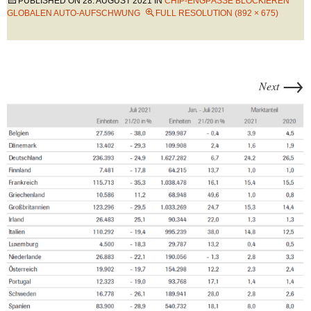
PUBLISHED ON
28. AUGUST 2021
IN
CHIP-ENGPÄSSE BLOCKIEREN
GLOBALEN AUTO-AUFSCHWUNG
FULL RESOLUTION (892 × 675)
→
Next