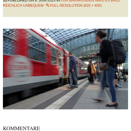
PUBLISHED ON
9. JUNI 2023
IN
FÜR BAHNKUNDEN WIRD ES BALD
REICHLICH UNBEQUEM
FULL RESOLUTION (620 × 400)
KOMMENTARE