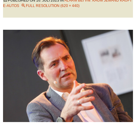
PUBLISHED ON
16. JULI 2023
IN
ALARM BEI VW: KAUM JEMAND KAUFT
E-AUTOS
FULL RESOLUTION (620 × 440)