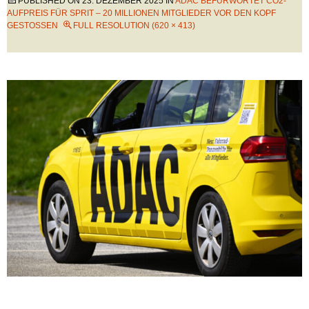
PUBLISHED ON
23. DEZEMBER 2025
IN
ADAC BEFÜRWORTET CO2-
AUFPREIS FÜR SPRIT – 20 MILLIONEN MITGLIEDER VOR DEN KOPF
GESTOSSEN
FULL RESOLUTION (620 × 413)