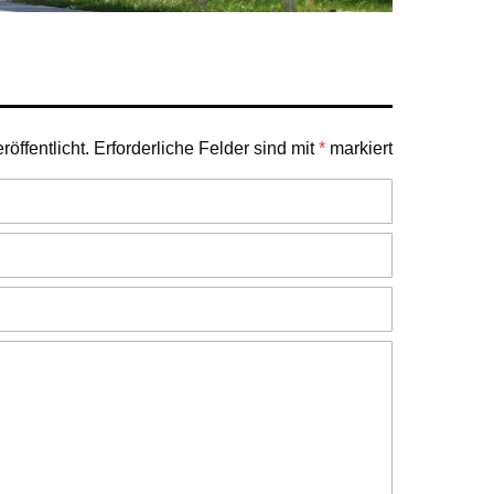
öffentlicht.
Erforderliche Felder sind mit
*
markiert