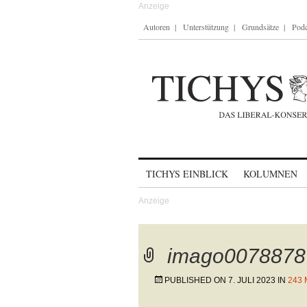
Autoren
Unterstützung
Grundsätze
Podc
Skip to content
TICHYS EINBLICK
KOLUMNEN
imago0078878
PUBLISHED ON
7. JULI 2023
IN
243