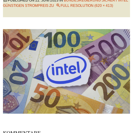
PUBLISHED ON
22. JUNI 2023
IN
BUNDESREGIERUNG SICHERT INTEL
GÜNSTIGEN STROMPREIS ZU
FULL RESOLUTION (620 × 413)
KOMMENTARE