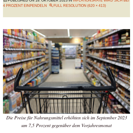
PUBLISHED ON
18. OKTOBER 2023
IN
INFLATIONSRATE WIRD SICH BEI
4 PROZENT EINPENDELN
FULL RESOLUTION (620 × 413)
Die Preise für Nahrungsmittel erhöhten sich im September 2023
um 7,5 Prozent gegenüber dem Vorjahresmonat