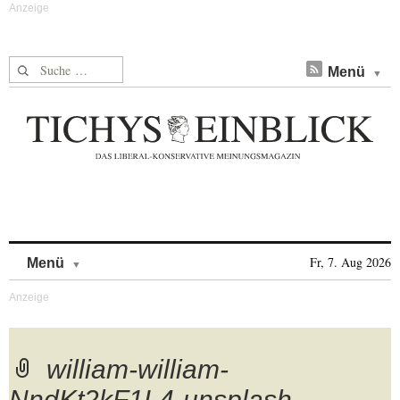
Suche nach:
Menü
Skip to content
Fr, 7. Aug 2026
Menü
william-william-
NndKt2kF1L4-unsplash