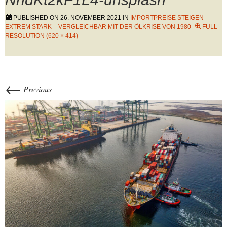
PUBLISHED ON
26. NOVEMBER 2021
IN
IMPORTPREISE STEIGEN
EXTREM STARK – VERGLEICHBAR MIT DER ÖLKRISE VON 1980
FULL
RESOLUTION (620 × 414)
←
Previous