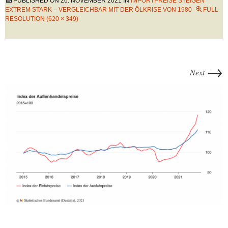
PUBLISHED ON
26. NOVEMBER 2021
IN
IMPORTPREISE STEIGEN
EXTREM STARK – VERGLEICHBAR MIT DER ÖLKRISE VON 1980
FULL
RESOLUTION (620 × 349)
→
Next