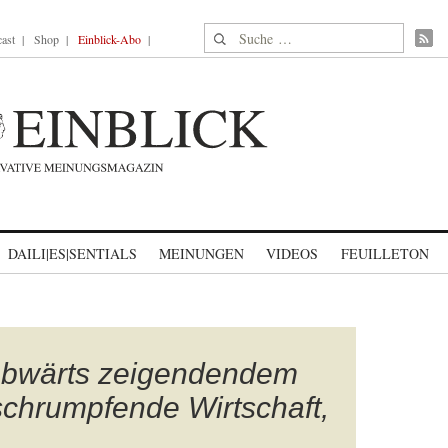
Suche nach:
ast
Shop
Einblick-Abo
DAILI|ES|SENTIALS
MEINUNGEN
VIDEOS
FEUILLETON
 abwärts zeigendendem
 schrumpfende Wirtschaft,