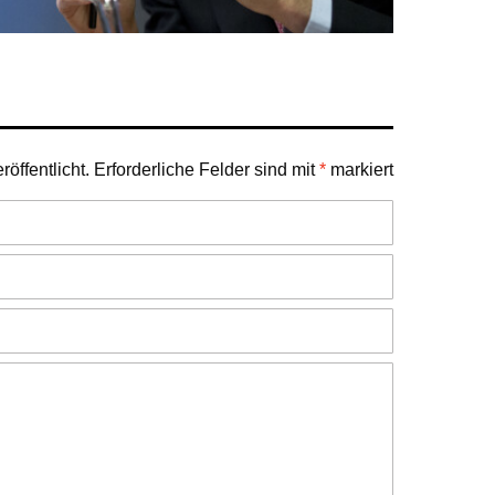
öffentlicht.
Erforderliche Felder sind mit
*
markiert