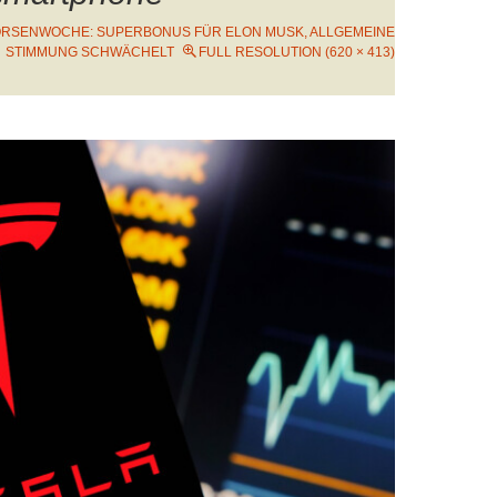
RSENWOCHE: SUPERBONUS FÜR ELON MUSK, ALLGEMEINE
STIMMUNG SCHWÄCHELT
FULL RESOLUTION (620 × 413)