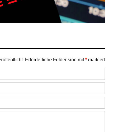
öffentlicht.
Erforderliche Felder sind mit
*
markiert