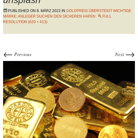
PUBLISHED ON
8. MÄRZ 2022
IN
GOLDPREIS ÜBERSTEIGT WICHTIGE
MARKE: ANLEGER SUCHEN DEN SICHEREN HAFEN
FULL
RESOLUTION (620 × 413)
←
→
Previous
Next