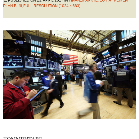
PUBLISHED ON
23. APRIL 2017
IN
FINANZMÄRKTE: EU HAT KEINEN
PLAN B
FULL RESOLUTION (1024 × 683)
KOMMENTARE