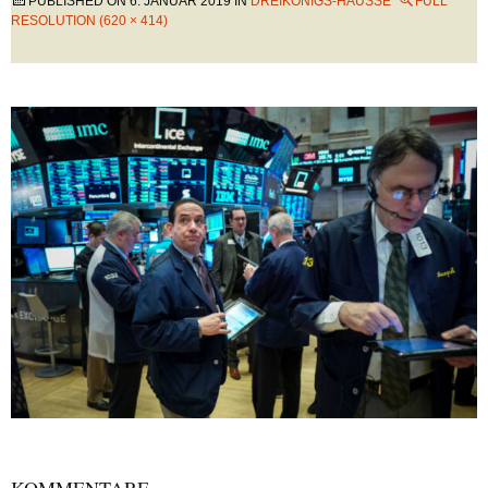
PUBLISHED ON
6. JANUAR 2019
IN
DREIKÖNIGS-HAUSSE
FULL
RESOLUTION (620 × 414)