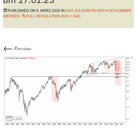
PUBLISHED ON
9. MÄRZ 2020
IN
DAX: ES DÜRFTE NOCH SCHLIMMER
WERDEN
FULL RESOLUTION (620 × 344)
←
Previous