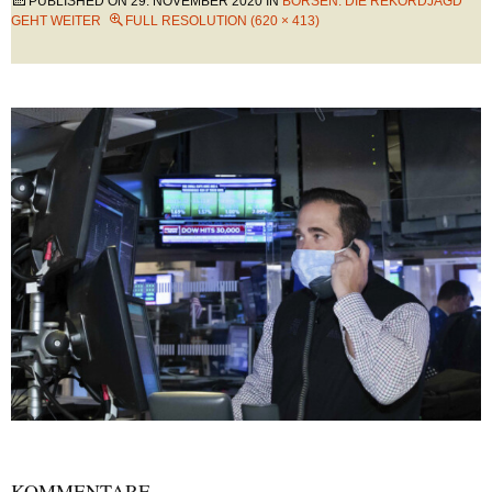
PUBLISHED ON
29. NOVEMBER 2020
IN
BÖRSEN: DIE REKORDJAGD
GEHT WEITER
FULL RESOLUTION (620 × 413)
KOMMENTARE