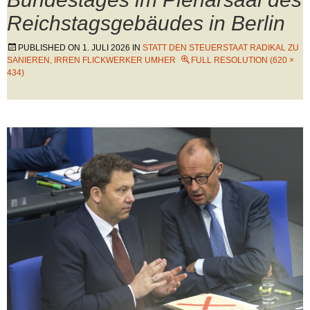
Reichstagsgebäudes in Berlin
PUBLISHED ON
1. JULI 2026
IN
STATT DEN STEUERSTAAT RADIKAL ZU
SANIEREN, IRREN FLICKWERKER UMHER
FULL RESOLUTION (620 ×
434)