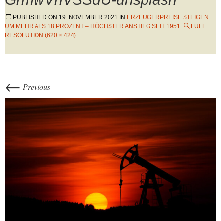
PUBLISHED ON
19. NOVEMBER 2021
IN
ERZEUGERPREISE STEIGEN
UM MEHR ALS 18 PROZENT – HÖCHSTER ANSTIEG SEIT 1951
FULL
RESOLUTION (620 × 424)
←
Previous