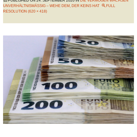
PUBLISHED ON
24. SEPTEMBER 2020
IN
DIE VERMÖGEN WACHSEN
UNVERHÄLTNISMÄSSIG – WEHE DEM, DER KEINS HAT
FULL
RESOLUTION (620 × 418)