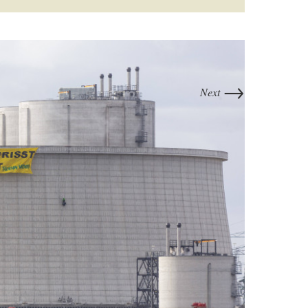
→
Next