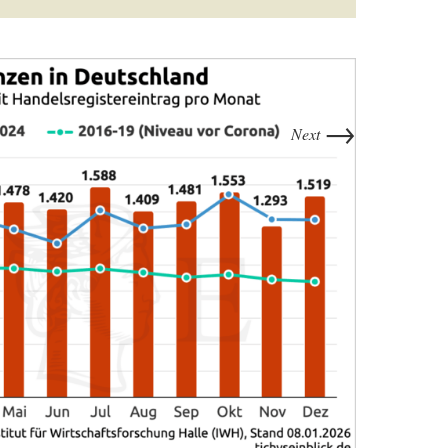
→
Next