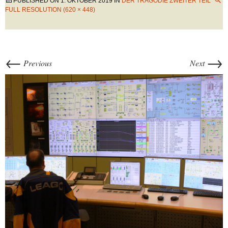
PUBLISHED ON
1. OKTOBER 2019
IN
DER TRAGÖDIE ZWEITER TEIL
FULL RESOLUTION (620 × 448)
←
→
Previous
Next