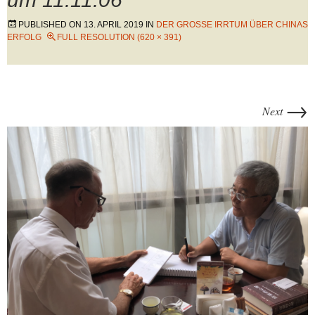
PUBLISHED ON
13. APRIL 2019
IN
DER GROSSE IRRTUM ÜBER CHINAS E
RFOLG
FULL RESOLUTION (620 × 391)
→
Next