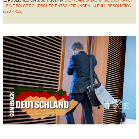
PUBLISHED ON
3. JUNI 2024
IN
DIE INLANDS-NACHFRAGE IST KAPUTT
– EINE FOLGE POLITISCHER ENTSCHEIDUNGEN
FULL RESOLUTION
(620 × 413)