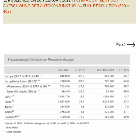
PUBLISHED ON
26. FEBRUAR 2021
IN
CHINA DOMINIERT DEN
AUFSCHWUNG DER AUTOKONJUNKTUR
FULL RESOLUTION (620 ×
402)
→
Next