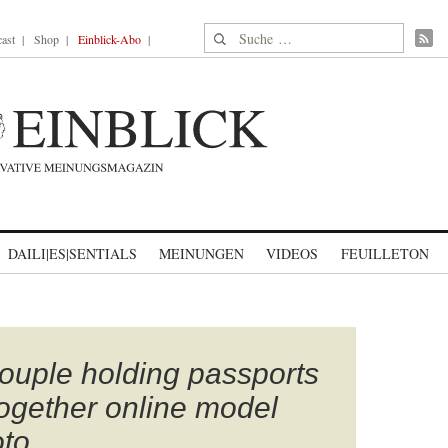
Suche nach:
ast
Shop
Einblick-Abo
DAILI|ES|SENTIALS
MEINUNGEN
VIDEOS
FEUILLETON
ouple holding passports
 together online model
oto