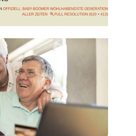
IN
OFFIZIELL: BABY-BOOMER WOHLHABENDSTE GENERATION
ALLER ZEITEN
FULL RESOLUTION (620 × 413)