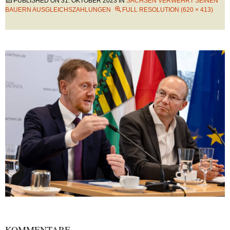
PUBLISHED ON
31. OKTOBER 2023
IN
SACHSEN VERWEHRT SEINEN
BAUERN AUSGLEICHSZAHLUNGEN
FULL RESOLUTION (620 × 413)
KOMMENTARE